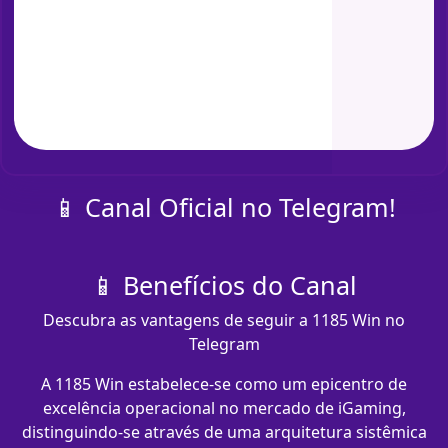
📱 Canal Oficial no Telegram!
📱 Benefícios do Canal
Descubra as vantagens de seguir a 1185 Win no
Telegram
A 1185 Win estabelece-se como um epicentro de
excelência operacional no mercado de iGaming,
distinguindo-se através de uma arquitetura sistêmica