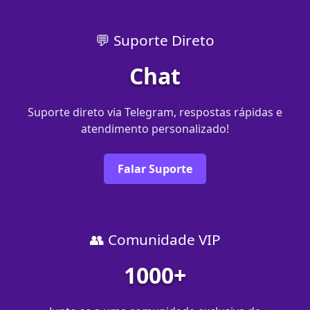
💬 Suporte Direto
Chat
Suporte direto via Telegram, respostas rápidas e
atendimento personalizado!
Falar Suporte
👥 Comunidade VIP
1000+