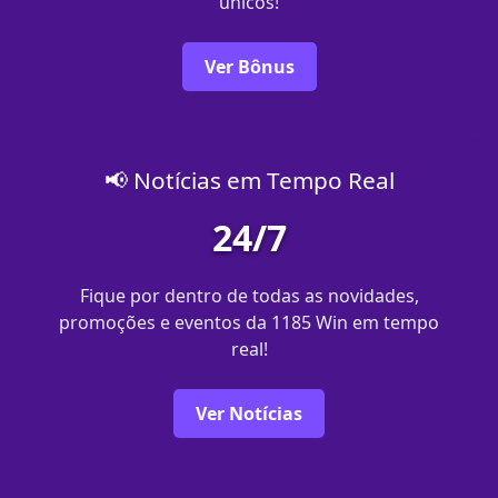
únicos!
Ver Bônus
📢 Notícias em Tempo Real
24/7
Fique por dentro de todas as novidades,
promoções e eventos da 1185 Win em tempo
real!
Ver Notícias