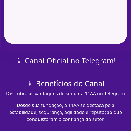
📱 Canal Oficial no Telegram!
📱 Benefícios do Canal
Descubra as vantagens de seguir a 11AA no Telegram
Desde sua fundação, a 11AA se destaca pela
estabilidade, segurança, agilidade e reputação que
conquistaram a confiança do setor.