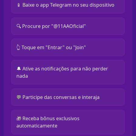
📱 Baixe o app Telegram no seu dispositivo
🔍 Procure por "@11AAOficial"
👆 Toque em "Entrar" ou "Join"
🔔 Ative as notificações para não perder
nada
💬 Participe das conversas e interaja
🎁 Receba bônus exclusivos
automaticamente