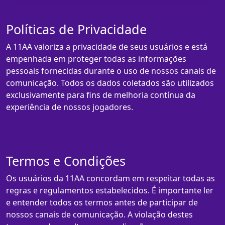
Políticas de Privacidade
A 11AA valoriza a privacidade de seus usuários e está
empenhada em proteger todas as informações
pessoais fornecidas durante o uso de nossos canais de
comunicação. Todos os dados coletados são utilizados
exclusivamente para fins de melhoria contínua da
experiência de nossos jogadores.
Termos e Condições
Os usuários da 11AA concordam em respeitar todas as
regras e regulamentos estabelecidos. É importante ler
e entender todos os termos antes de participar de
nossos canais de comunicação. A violação destes