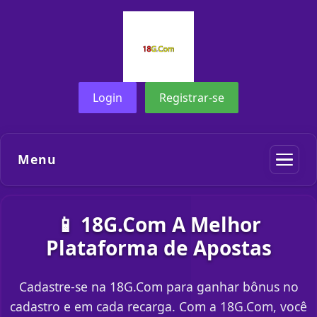
Login
Registrar-se
Menu
📱 18G.Com A Melhor
Plataforma de Apostas
Cadastre-se na 18G.Com para ganhar bônus no
cadastro e em cada recarga. Com a 18G.Com, você