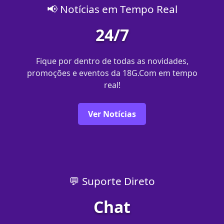
📢 Notícias em Tempo Real
24/7
Fique por dentro de todas as novidades,
promoções e eventos da 18G.Com em tempo
real!
Ver Notícias
💬 Suporte Direto
Chat