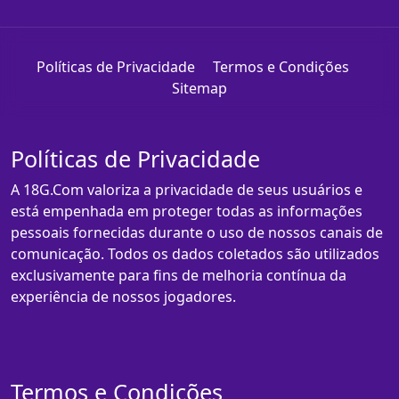
Políticas de Privacidade
Termos e Condições
Sitemap
Políticas de Privacidade
A 18G.Com valoriza a privacidade de seus usuários e
está empenhada em proteger todas as informações
pessoais fornecidas durante o uso de nossos canais de
comunicação. Todos os dados coletados são utilizados
exclusivamente para fins de melhoria contínua da
experiência de nossos jogadores.
Termos e Condições