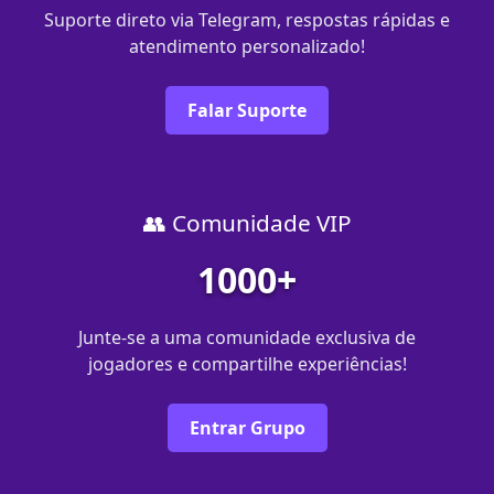
Suporte direto via Telegram, respostas rápidas e
atendimento personalizado!
Falar Suporte
👥 Comunidade VIP
1000+
Junte-se a uma comunidade exclusiva de
jogadores e compartilhe experiências!
Entrar Grupo