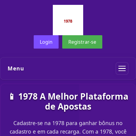
Login
Registrar-se
Menu
📱 1978 A Melhor Plataforma
de Apostas
Cadastre-se na 1978 para ganhar bônus no
cadastro e em cada recarga. Com a 1978, você