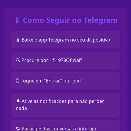
📱 Como Seguir no Telegram
📱 Baixe o app Telegram no seu dispositivo
🔍 Procure por "@1978Oficial"
👆 Toque em "Entrar" ou "Join"
🔔 Ative as notificações para não perder
nada
💬 Participe das conversas e interaja