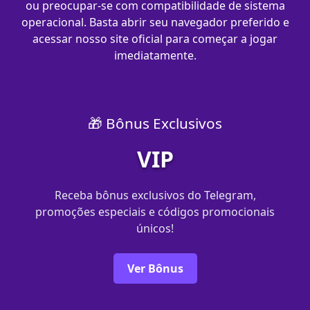
ou preocupar-se com compatibilidade de sistema
operacional. Basta abrir seu navegador preferido e
acessar nosso site oficial para começar a jogar
imediatamente.
🎁 Bônus Exclusivos
VIP
Receba bônus exclusivos do Telegram,
promoções especiais e códigos promocionais
únicos!
Ver Bônus