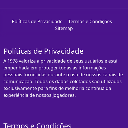
Políticas de Privacidade
Termos e Condições
Sitemap
Políticas de Privacidade
A 1978 valoriza a privacidade de seus usuários e está
empenhada em proteger todas as informações
pessoais fornecidas durante o uso de nossos canais de
comunicação. Todos os dados coletados são utilizados
exclusivamente para fins de melhoria contínua da
experiência de nossos jogadores.
Termos e Condições