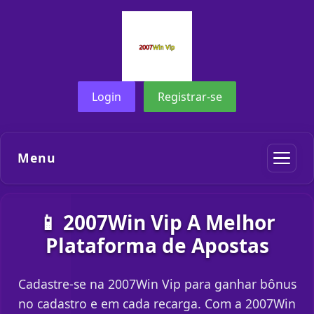
Login
Registrar-se
Menu
📱 2007Win Vip A Melhor
Plataforma de Apostas
Cadastre-se na 2007Win Vip para ganhar bônus
no cadastro e em cada recarga. Com a 2007Win