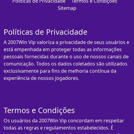
Políticas de Privacidade
Termos e Condições
Sitemap
Políticas de Privacidade
A 2007Win Vip valoriza a privacidade de seus usuários e
está empenhada em proteger todas as informações
pessoais fornecidas durante o uso de nossos canais de
comunicação. Todos os dados coletados são utilizados
exclusivamente para fins de melhoria contínua da
experiência de nossos jogadores.
Termos e Condições
Os usuários da 2007Win Vip concordam em respeitar
todas as regras e regulamentos estabelecidos. É