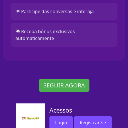
💬 Participe das conversas e interaja
🎁 Receba bônus exclusivos
automaticamente
SEGUIR AGORA
Acessos
Login
Registrar-se