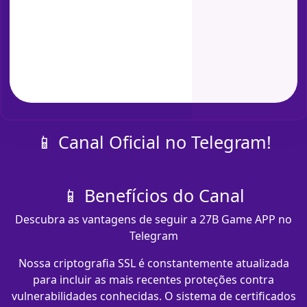
📱 Canal Oficial no Telegram!
📱 Benefícios do Canal
Descubra as vantagens de seguir a 27B Game APP no
Telegram
Nossa criptografia SSL é constantemente atualizada
para incluir as mais recentes proteções contra
vulnerabilidades conhecidas. O sistema de certificados