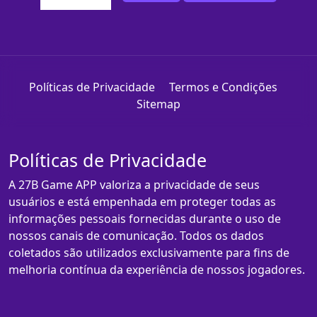
Políticas de Privacidade
Termos e Condições
Sitemap
Políticas de Privacidade
A 27B Game APP valoriza a privacidade de seus
usuários e está empenhada em proteger todas as
informações pessoais fornecidas durante o uso de
nossos canais de comunicação. Todos os dados
coletados são utilizados exclusivamente para fins de
melhoria contínua da experiência de nossos jogadores.