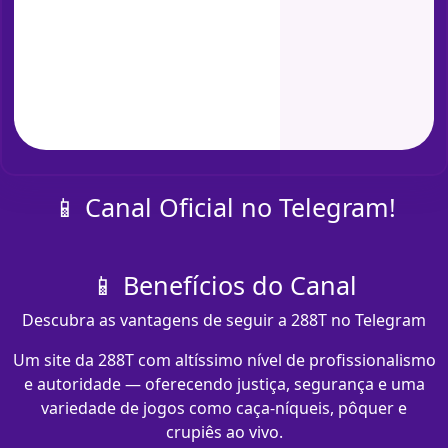
📱 Canal Oficial no Telegram!
📱 Benefícios do Canal
Descubra as vantagens de seguir a 288T no Telegram
Um site da 288T com altíssimo nível de profissionalismo
e autoridade — oferecendo justiça, segurança e uma
variedade de jogos como caça-níqueis, pôquer e
crupiês ao vivo.