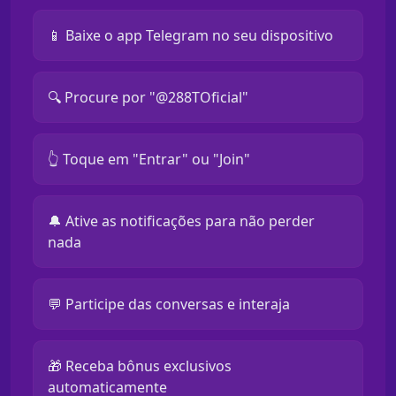
📱 Baixe o app Telegram no seu dispositivo
🔍 Procure por "@288TOficial"
👆 Toque em "Entrar" ou "Join"
🔔 Ative as notificações para não perder
nada
💬 Participe das conversas e interaja
🎁 Receba bônus exclusivos
automaticamente