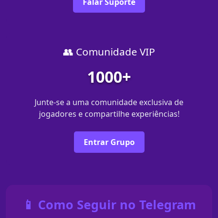
Falar Suporte
👥 Comunidade VIP
1000+
Junte-se a uma comunidade exclusiva de
jogadores e compartilhe experiências!
Entrar Grupo
📱 Como Seguir no Telegram