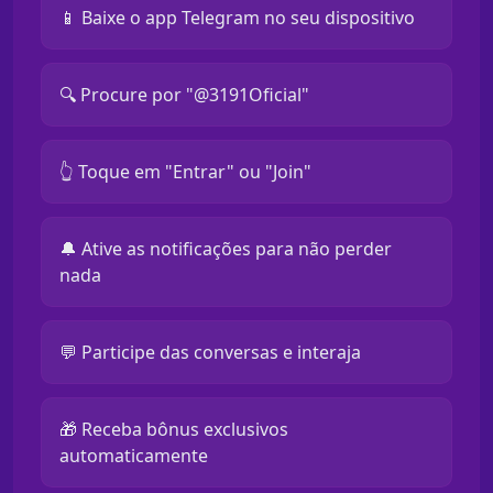
📱 Baixe o app Telegram no seu dispositivo
🔍 Procure por "@3191Oficial"
👆 Toque em "Entrar" ou "Join"
🔔 Ative as notificações para não perder
nada
💬 Participe das conversas e interaja
🎁 Receba bônus exclusivos
automaticamente