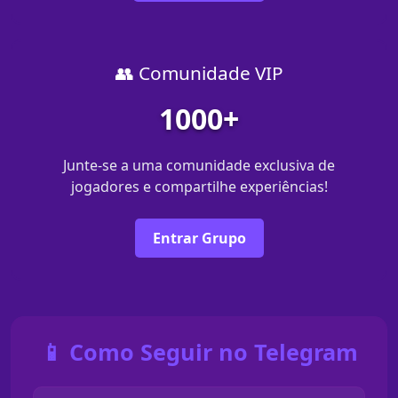
👥 Comunidade VIP
1000+
Junte-se a uma comunidade exclusiva de
jogadores e compartilhe experiências!
Entrar Grupo
📱 Como Seguir no Telegram