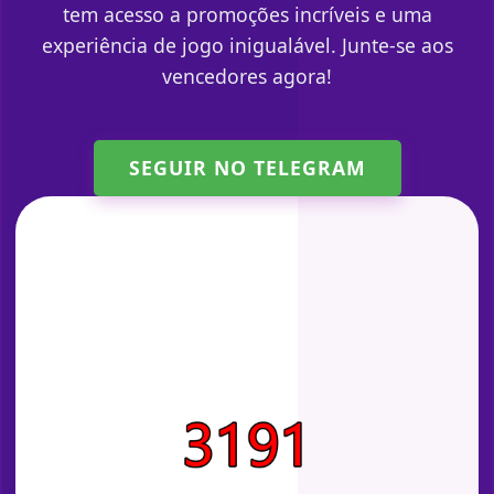
tem acesso a promoções incríveis e uma
experiência de jogo inigualável. Junte-se aos
vencedores agora!
SEGUIR NO TELEGRAM