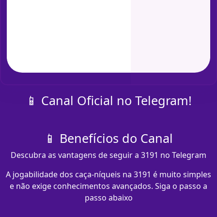
📱 Canal Oficial no Telegram!
📱 Benefícios do Canal
Descubra as vantagens de seguir a 3191 no Telegram
A jogabilidade dos caça-níqueis na 3191 é muito simples
e não exige conhecimentos avançados. Siga o passo a
passo abaixo