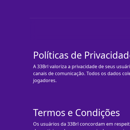
Políticas de Privacida
A 33Brl valoriza a privacidade de seus usu
canais de comunicação. Todos os dados cole
jogadores.
Termos e Condições
Os usuários da 33Brl concordam em respeita