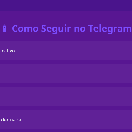
📱 Como Seguir no Telegram
ositivo
erder nada