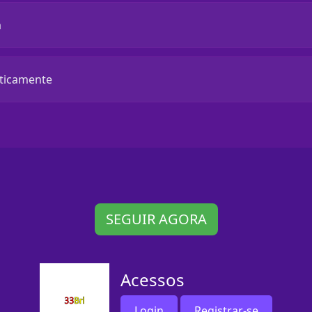
a
aticamente
SEGUIR AGORA
Acessos
Login
Registrar-se