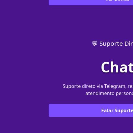
💬 Suporte Di
Cha
Suporte direto via Telegram, r
atendimento persona
Falar Suport