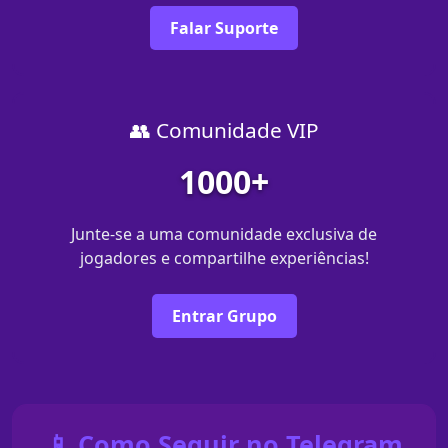
Falar Suporte
👥 Comunidade VIP
1000+
Junte-se a uma comunidade exclusiva de
jogadores e compartilhe experiências!
Entrar Grupo
📱 Como Seguir no Telegram