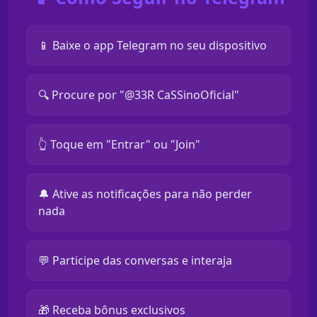
📱 Baixe o app Telegram no seu dispositivo
🔍 Procure por "@33R CaSSinoOficial"
👆 Toque em "Entrar" ou "Join"
🔔 Ative as notificações para não perder
nada
💬 Participe das conversas e interaja
🎁 Receba bônus exclusivos