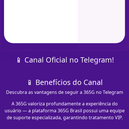
📱 Canal Oficial no Telegram!
📱 Benefícios do Canal
Descubra as vantagens de seguir a 365G no Telegram
A 365G valoriza profundamente a experiência do
usuário — a plataforma 365G Brasil possui uma equipe
de suporte especializada, garantindo tratamento VIP.