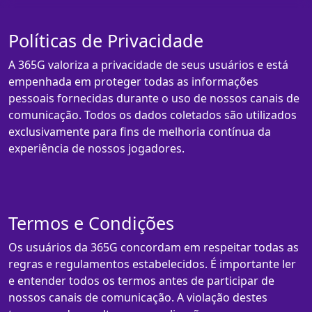
Políticas de Privacidade
A 365G valoriza a privacidade de seus usuários e está
empenhada em proteger todas as informações
pessoais fornecidas durante o uso de nossos canais de
comunicação. Todos os dados coletados são utilizados
exclusivamente para fins de melhoria contínua da
experiência de nossos jogadores.
Termos e Condições
Os usuários da 365G concordam em respeitar todas as
regras e regulamentos estabelecidos. É importante ler
e entender todos os termos antes de participar de
nossos canais de comunicação. A violação destes