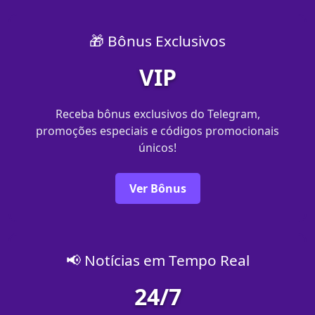
🎁 Bônus Exclusivos
VIP
Receba bônus exclusivos do Telegram,
promoções especiais e códigos promocionais
únicos!
Ver Bônus
📢 Notícias em Tempo Real
24/7