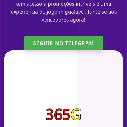
tem acesso a promoções incríveis e uma
experiência de jogo inigualável. Junte-se aos
vencedores agora!
SEGUIR NO TELEGRAM