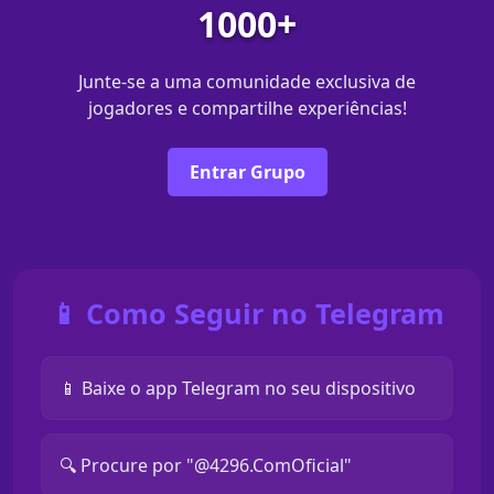
1000+
Junte-se a uma comunidade exclusiva de
jogadores e compartilhe experiências!
Entrar Grupo
📱 Como Seguir no Telegram
📱 Baixe o app Telegram no seu dispositivo
🔍 Procure por "@4296.ComOficial"