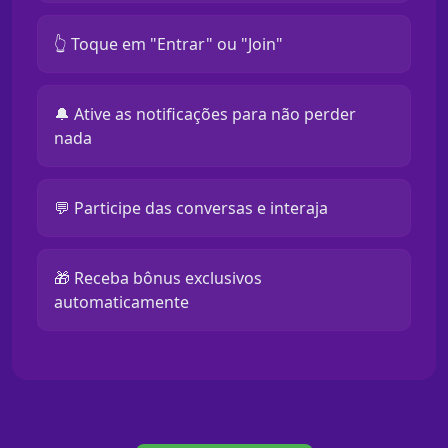
👆 Toque em "Entrar" ou "Join"
🔔 Ative as notificações para não perder
nada
💬 Participe das conversas e interaja
🎁 Receba bônus exclusivos
automaticamente