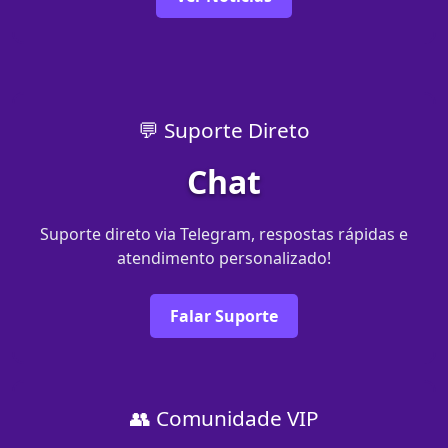
💬 Suporte Direto
Chat
Suporte direto via Telegram, respostas rápidas e
atendimento personalizado!
Falar Suporte
👥 Comunidade VIP