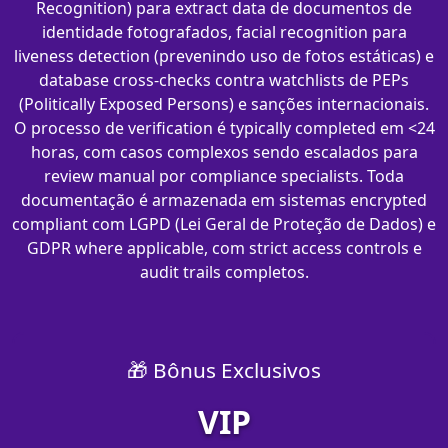
Recognition) para extract data de documentos de
identidade fotografados, facial recognition para
liveness detection (prevenindo uso de fotos estáticas) e
database cross-checks contra watchlists de PEPs
(Politically Exposed Persons) e sanções internacionais.
O processo de verification é typically completed em <24
horas, com casos complexos sendo escalados para
review manual por compliance specialists. Toda
documentação é armazenada em sistemas encrypted
compliant com LGPD (Lei Geral de Proteção de Dados) e
GDPR where applicable, com strict access controls e
audit trails completos.
🎁 Bônus Exclusivos
VIP