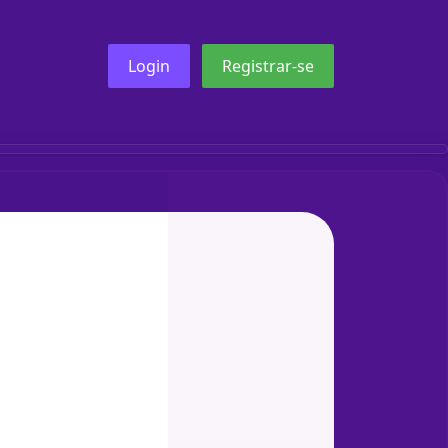
Login
Registrar-se