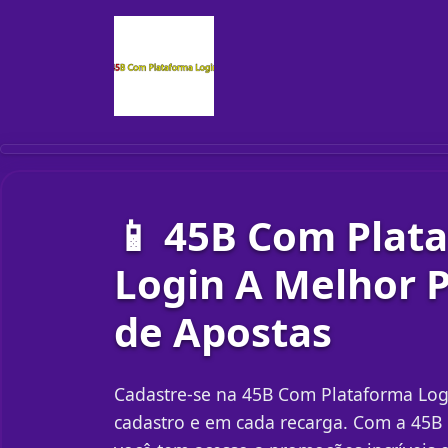
📱 45B Com Plat
Login A Melhor 
de Apostas
Cadastre-se na 45B Com Plataforma Lo
cadastro e em cada recarga. Com a 45B