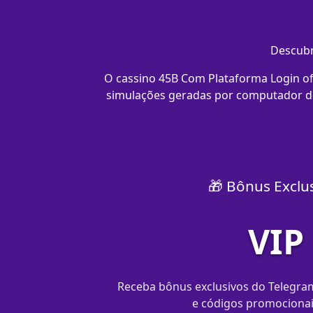
Descubr
O cassino 45B Com Plataforma Login ofe
simulações geradas por computador de 
🎁 Bônus Exclu
VIP
Receba bônus exclusivos do Telegra
e códigos promocionai