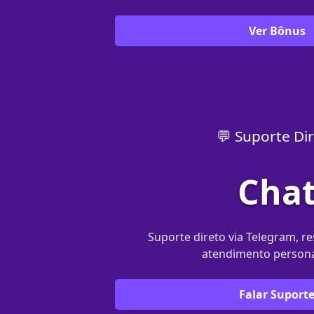
Ver Bônus
💬 Suporte Di
Cha
Suporte direto via Telegram, r
atendimento persona
Falar Suport