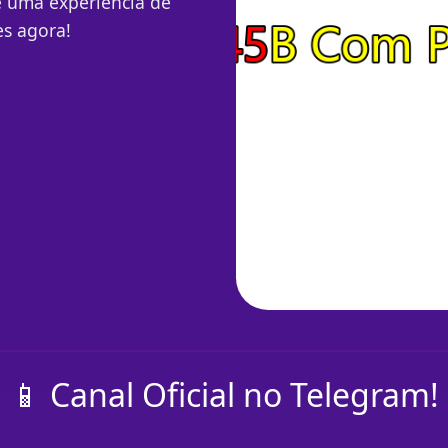
e uma experiência de
es agora!
📱 Canal Oficial no Telegram!