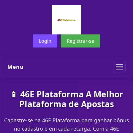
Login
Registrar-se
Menu
📱 46E Plataforma A Melhor
Plataforma de Apostas
Cadastre-se na 46E Plataforma para ganhar bônus
no cadastro e em cada recarga. Com a 46E