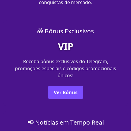
conquistas de mercado.
🎁 Bônus Exclusivos
VIP
Receba bônus exclusivos do Telegram,
promoções especiais e códigos promocionais
únicos!
Ver Bônus
📢 Notícias em Tempo Real