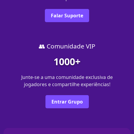
Falar Suporte
👥 Comunidade VIP
1000+
Junte-se a uma comunidade exclusiva de
jogadores e compartilhe experiências!
Entrar Grupo