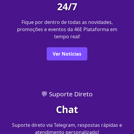
24/7
Fique por dentro de todas as novidades,
promoções e eventos da 46E Plataforma em
tempo real!
Ver Notícias
💬 Suporte Direto
Chat
Suporte direto via Telegram, respostas rápidas e
atendimento personalizado!