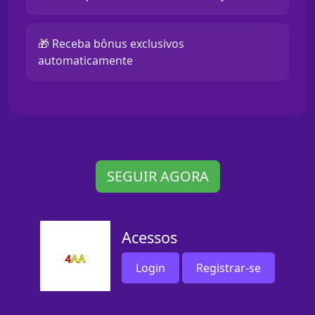
🎁 Receba bônus exclusivos
automaticamente
SEGUIR AGORA
Acessos
Login
Registrar-se