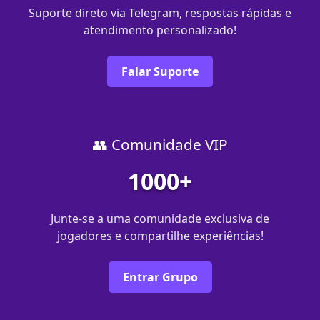
Suporte direto via Telegram, respostas rápidas e
atendimento personalizado!
Falar Suporte
👥 Comunidade VIP
1000+
Junte-se a uma comunidade exclusiva de
jogadores e compartilhe experiências!
Entrar Grupo