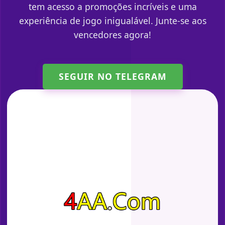
tem acesso a promoções incríveis e uma
experiência de jogo inigualável. Junte-se aos
vencedores agora!
SEGUIR NO TELEGRAM