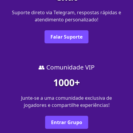
Suporte direto via Telegram, respostas rápidas e
atendimento personalizado!
Falar Suporte
👥 Comunidade VIP
1000+
Junte-se a uma comunidade exclusiva de
jogadores e compartilhe experiências!
Entrar Grupo