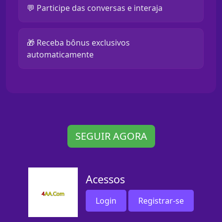
💬 Participe das conversas e interaja
🎁 Receba bônus exclusivos
automaticamente
SEGUIR AGORA
Acessos
Login
Registrar-se