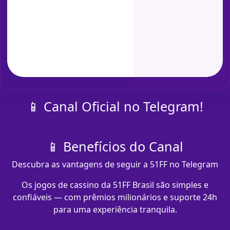
📱 Canal Oficial no Telegram!
📱 Benefícios do Canal
Descubra as vantagens de seguir a 51FF no Telegram
Os jogos de cassino da 51FF Brasil são simples e
confiáveis — com prêmios milionários e suporte 24h
para uma experiência tranquila.