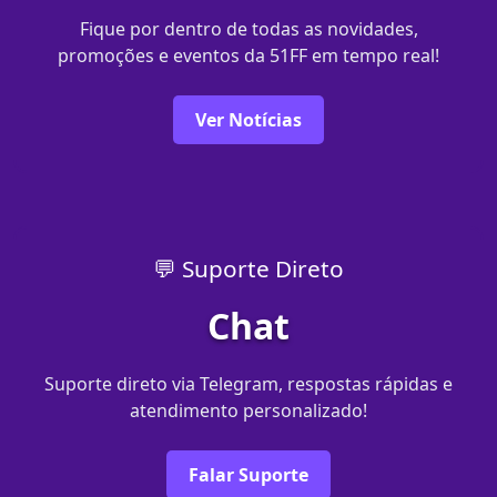
Fique por dentro de todas as novidades,
promoções e eventos da 51FF em tempo real!
Ver Notícias
💬 Suporte Direto
Chat
Suporte direto via Telegram, respostas rápidas e
atendimento personalizado!
Falar Suporte