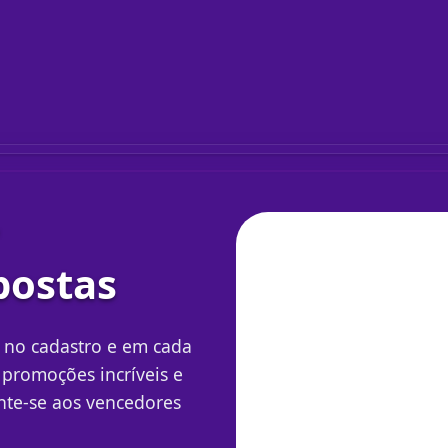
postas
 no cadastro e em cada
 promoções incríveis e
unte-se aos vencedores