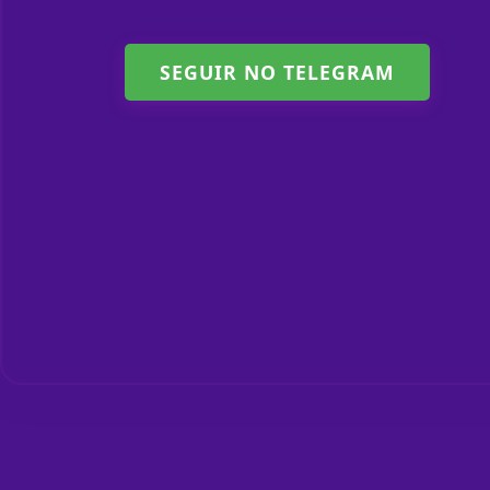
SEGUIR NO TELEGRAM