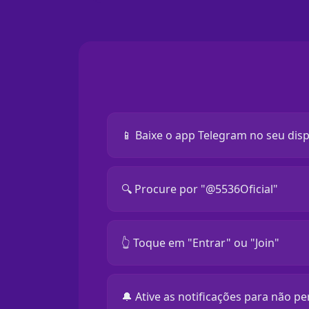
📱 Baixe o app Telegram no seu disp
🔍 Procure por "@5536Oficial"
👆 Toque em "Entrar" ou "Join"
🔔 Ative as notificações para não p