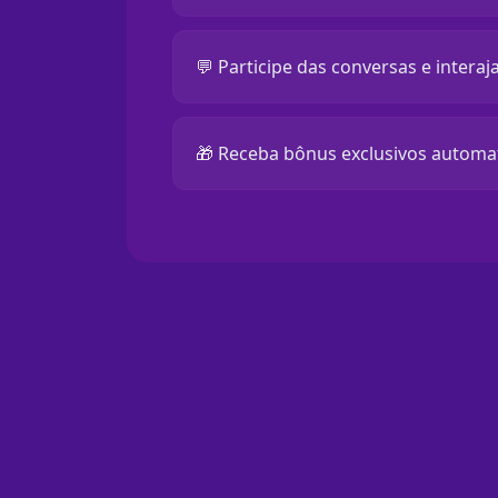
💬 Participe das conversas e interaj
🎁 Receba bônus exclusivos autom