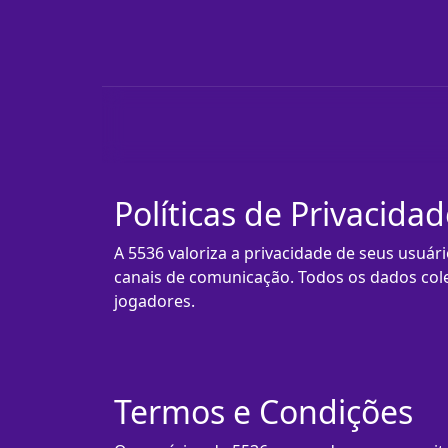
Políticas de Privacida
A 5536 valoriza a privacidade de seus usuá
canais de comunicação. Todos os dados cole
jogadores.
Termos e Condições