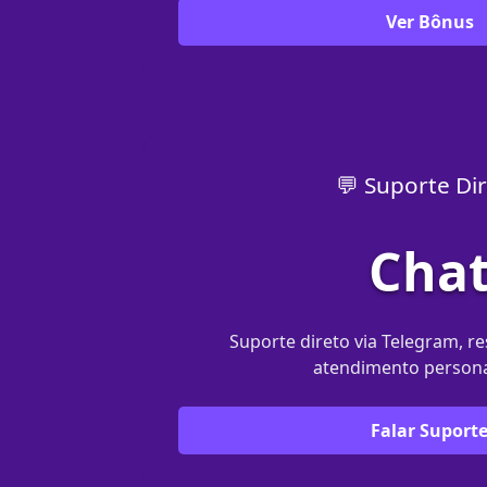
Ver Bônus
💬 Suporte Di
Cha
Suporte direto via Telegram, r
atendimento persona
Falar Suport