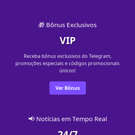
🎁 Bônus Exclusivos
VIP
Receba bônus exclusivos do Telegram,
promoções especiais e códigos promocionais
únicos!
Ver Bônus
📢 Notícias em Tempo Real
24/7