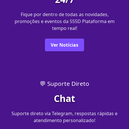
Fique por dentro de todas as novidades,
promoções e eventos da 555D Plataforma em
tempo real!
Ver Notícias
💬 Suporte Direto
Chat
Suporte direto via Telegram, respostas rápidas e
atendimento personalizado!