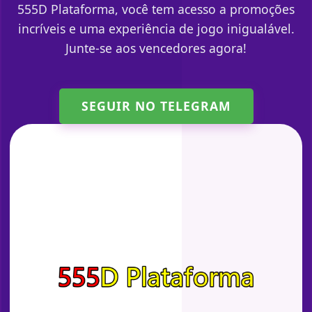
555D Plataforma, você tem acesso a promoções
incríveis e uma experiência de jogo inigualável.
Junte-se aos vencedores agora!
SEGUIR NO TELEGRAM