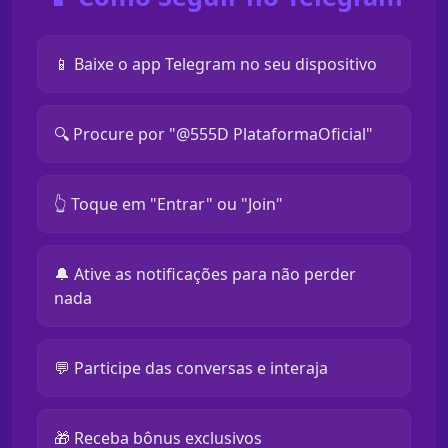
📱 Baixe o app Telegram no seu dispositivo
🔍 Procure por "@555D PlataformaOficial"
👆 Toque em "Entrar" ou "Join"
🔔 Ative as notificações para não perder
nada
💬 Participe das conversas e interaja
🎁 Receba bônus exclusivos