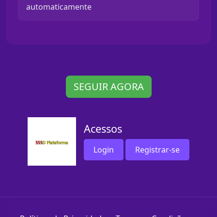
automaticamente
SEGUIR AGORA
Acessos
Login
Registrar-se