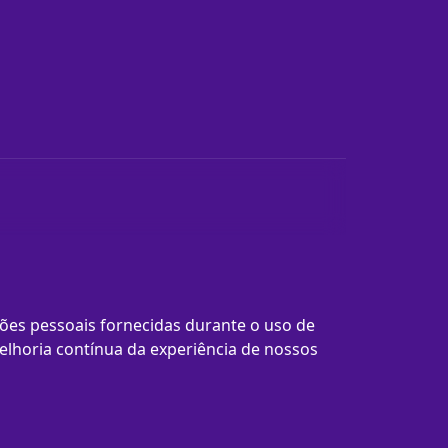
ões pessoais fornecidas durante o uso de
elhoria contínua da experiência de nossos