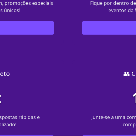
m, promoções especiais
Fique por dentro d
s únicos!
eventos da 
reto
👥 
t
espostas rápidas e
Junte-se a uma com
lizado!
compa