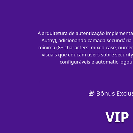
A arquitetura de autenticação implementa 
Authy), adicionando camada secundária 
mínima (8+ characters, mixed case, númer
visuais que educam users sobre security
configuráveis e automatic logou
🎁 Bônus Exclu
VIP