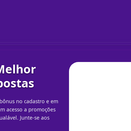
Melhor
postas
 bônus no cadastro e em
tem acesso a promoções
ualável. Junte-se aos