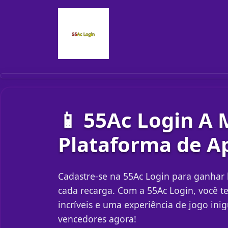
📱 55Ac Login A 
Plataforma de A
Cadastre-se na 55Ac Login para ganhar
cada recarga. Com a 55Ac Login, você 
incríveis e uma experiência de jogo inig
vencedores agora!