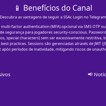
📱 Benefícios do Canal
Descubra as vantagens de seguir a 55Ac Login no Telegra
multi-factor authentication (MFA) opcional via SMS OTP ou
de segurança para jogadores security-conscious. Password
os, special characters) sem ser excessivamente restritiva
 best practices. Sessions são gerenciadas através de JWT (
t após períodos de inatividade, mitigando riscos de unauth
sivos
📢 Notí