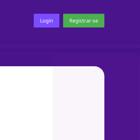
Login
Registrar-se