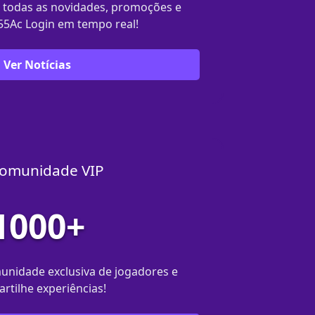
e todas as novidades, promoções e
55Ac Login em tempo real!
Ver Notícias
Comunidade VIP
1000+
unidade exclusiva de jogadores e
rtilhe experiências!