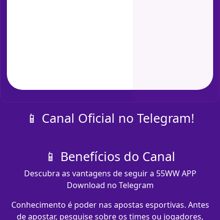
📱 Canal Oficial no Telegram!
📱 Benefícios do Canal
Descubra as vantagens de seguir a 55WW APP
Download no Telegram
Conhecimento é poder nas apostas esportivas. Antes
de apostar, pesquise sobre os times ou jogadores,