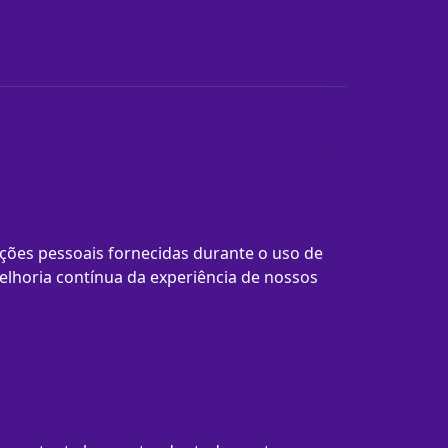
ções pessoais fornecidas durante o uso de
elhoria contínua da experiência de nossos