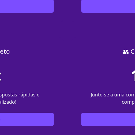
reto
👥 
t
espostas rápidas e
Junte-se a uma com
lizado!
compa
e