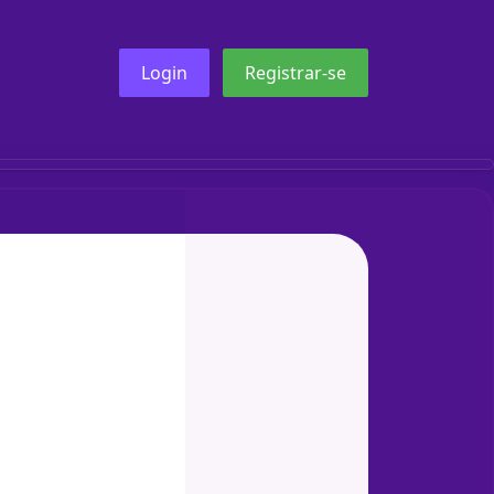
Login
Registrar-se