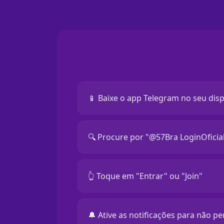
📱 Baixe o app Telegram no seu disp
🔍 Procure por "@57Bra LoginOficia
👆 Toque em "Entrar" ou "Join"
🔔 Ative as notificações para não p