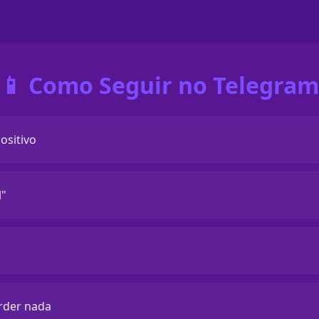
📱 Como Seguir no Telegram
ositivo
l"
erder nada