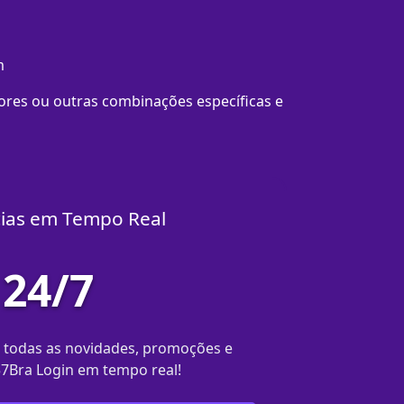
m
ores ou outras combinações específicas e
cias em Tempo Real
24/7
e todas as novidades, promoções e
57Bra Login em tempo real!