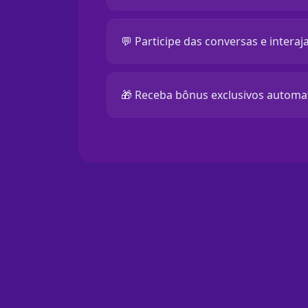
💬 Participe das conversas e interaj
🎁 Receba bônus exclusivos autom