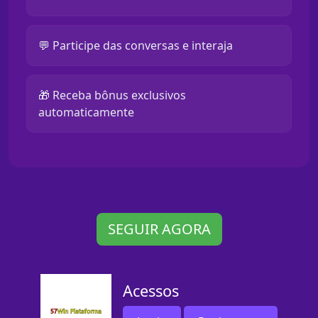
💬 Participe das conversas e interaja
🎁 Receba bônus exclusivos
automaticamente
SEGUIR AGORA
Acessos