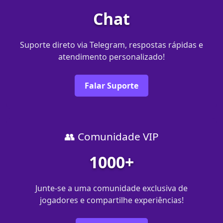
Chat
Suporte direto via Telegram, respostas rápidas e
atendimento personalizado!
Falar Suporte
👥 Comunidade VIP
1000+
Junte-se a uma comunidade exclusiva de
jogadores e compartilhe experiências!