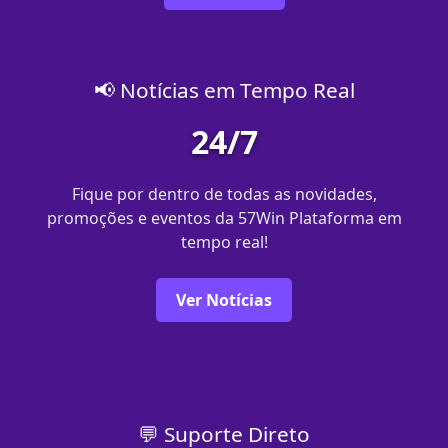
📢 Notícias em Tempo Real
24/7
Fique por dentro de todas as novidades,
promoções e eventos da 57Win Plataforma em
tempo real!
Ver Notícias
💬 Suporte Direto