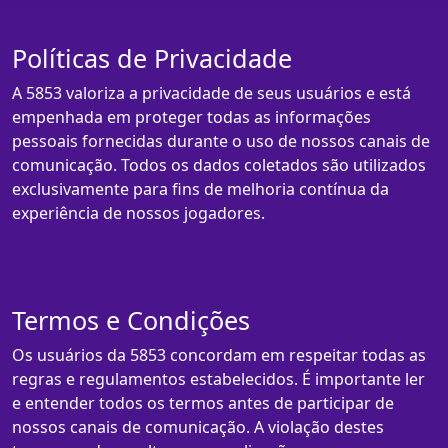
Políticas de Privacidade
A 5853 valoriza a privacidade de seus usuários e está
empenhada em proteger todas as informações
pessoais fornecidas durante o uso de nossos canais de
comunicação. Todos os dados coletados são utilizados
exclusivamente para fins de melhoria contínua da
experiência de nossos jogadores.
Termos e Condições
Os usuários da 5853 concordam em respeitar todas as
regras e regulamentos estabelecidos. É importante ler
e entender todos os termos antes de participar de
nossos canais de comunicação. A violação destes