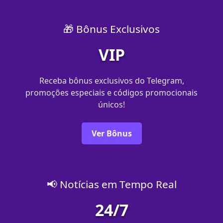
🎁 Bônus Exclusivos
VIP
Receba bônus exclusivos do Telegram,
promoções especiais e códigos promocionais
únicos!
Ver Bônus
📢 Notícias em Tempo Real
24/7