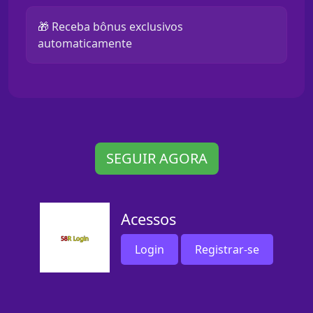
🎁 Receba bônus exclusivos
automaticamente
SEGUIR AGORA
Acessos
Login
Registrar-se