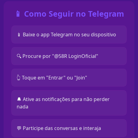
📱 Como Seguir no Telegram
📱 Baixe o app Telegram no seu dispositivo
🔍 Procure por "@58R LoginOficial"
👆 Toque em "Entrar" ou "Join"
🔔 Ative as notificações para não perder
nada
💬 Participe das conversas e interaja