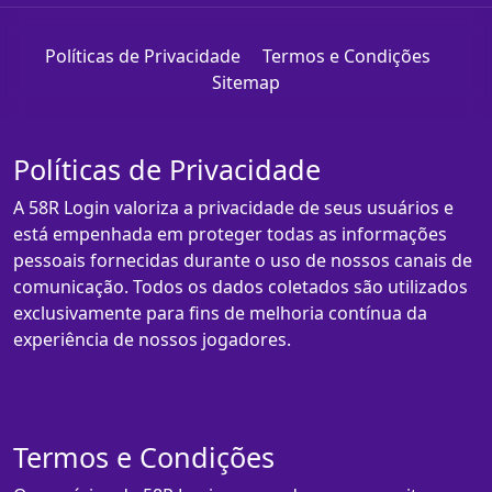
Políticas de Privacidade
Termos e Condições
Sitemap
Políticas de Privacidade
A 58R Login valoriza a privacidade de seus usuários e
está empenhada em proteger todas as informações
pessoais fornecidas durante o uso de nossos canais de
comunicação. Todos os dados coletados são utilizados
exclusivamente para fins de melhoria contínua da
experiência de nossos jogadores.
Termos e Condições