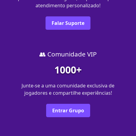
atendimento personalizado!
Falar Suporte
👥 Comunidade VIP
1000+
Junte-se a uma comunidade exclusiva de
jogadores e compartilhe experiências!
Entrar Grupo