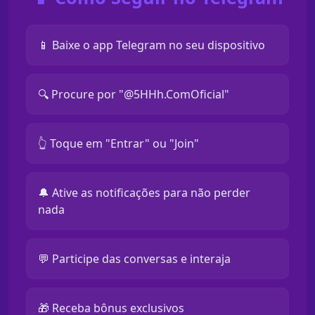
📱 Baixe o app Telegram no seu dispositivo
🔍 Procure por "@5HHh.ComOficial"
👆 Toque em "Entrar" ou "Join"
🔔 Ative as notificações para não perder
nada
💬 Participe das conversas e interaja
🎁 Receba bônus exclusivos