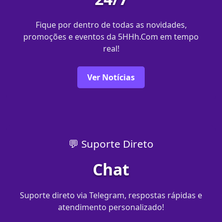
Fique por dentro de todas as novidades,
promoções e eventos da 5HHh.Com em tempo
real!
Ver Notícias
💬 Suporte Direto
Chat
Suporte direto via Telegram, respostas rápidas e
atendimento personalizado!