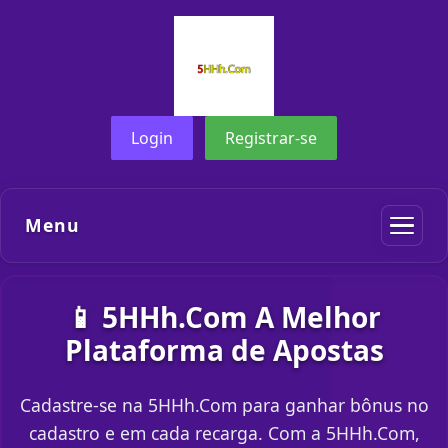
Login
Registrar-se
Menu
📱 5HHh.Com A Melhor
Plataforma de Apostas
Cadastre-se na 5HHh.Com para ganhar bônus no
cadastro e em cada recarga. Com a 5HHh.Com,