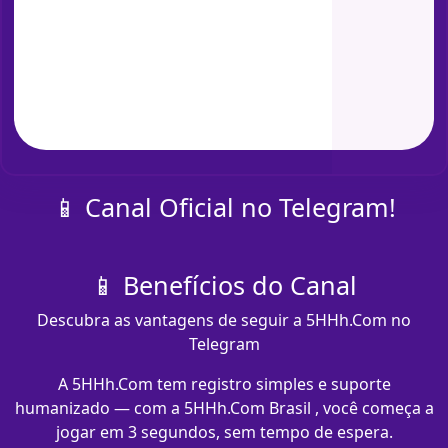
📱 Canal Oficial no Telegram!
📱 Benefícios do Canal
Descubra as vantagens de seguir a 5HHh.Com no
Telegram
A 5HHh.Com tem registro simples e suporte
humanizado — com a 5HHh.Com Brasil , você começa a
jogar em 3 segundos, sem tempo de espera.