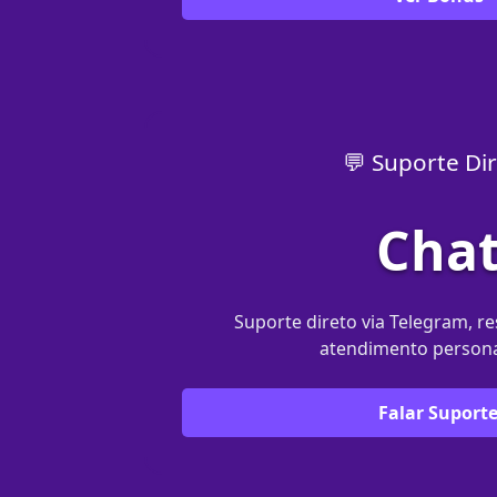
💬 Suporte Di
Cha
Suporte direto via Telegram, r
atendimento persona
Falar Suport