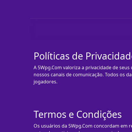
Políticas de Privacida
A 5Wpg.Com valoriza a privacidade de seus
nossos canais de comunicação. Todos os dad
jogadores.
Termos e Condições
Os usuários da 5Wpg.Com concordam em resp