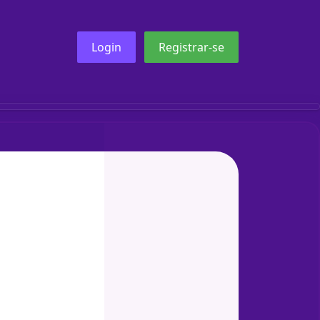
Login
Registrar-se