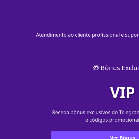
Atendimento ao cliente profissional e supo
🎁 Bônus Exclu
VIP
Receba bônus exclusivos do Telegra
e códigos promocionai
Ver Bônus