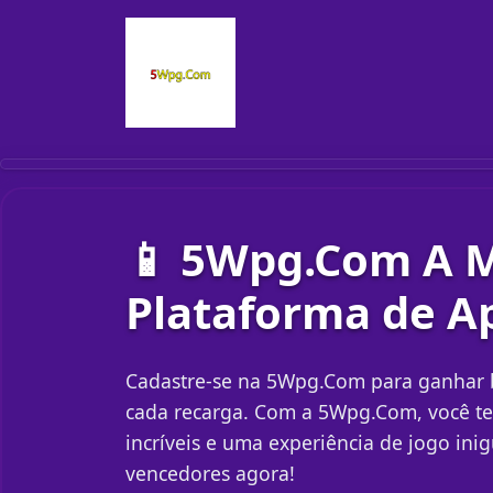
📱 5Wpg.Com A 
Plataforma de A
Cadastre-se na 5Wpg.Com para ganhar 
cada recarga. Com a 5Wpg.Com, você t
incríveis e uma experiência de jogo inig
vencedores agora!