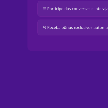
💬 Participe das conversas e interaj
🎁 Receba bônus exclusivos autom