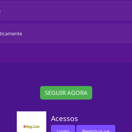
a
aticamente
SEGUIR AGORA
Acessos
Login
Registrar-se