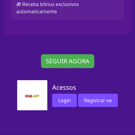
🎁 Receba bônus exclusivos
automaticamente
SEGUIR AGORA
Acessos
Login
Registrar-se