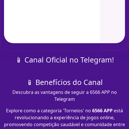
📱 Canal Oficial no Telegram!
📱 Benefícios do Canal
Descubra as vantagens de seguir a 6566 APP no
Telegram
Explore como a categoria 'Torneios' no
6566 APP
está
revolucionando a experiência de jogos online,
promovendo competição saudável e comunidade entre