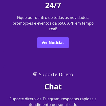
24/7
Fique por dentro de todas as novidades,
promoções e eventos da 6566 APP em tempo
real!
Ver Notícias
💬 Suporte Direto
Chat
Suporte direto via Telegram, respostas rápidas e
atendimento personalizado!