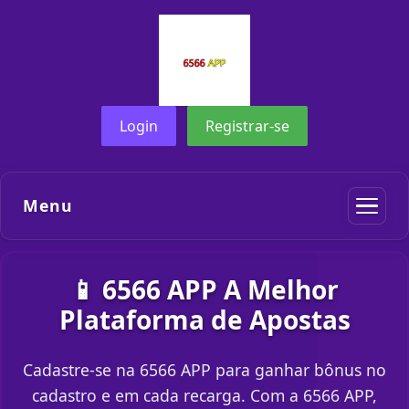
Login
Registrar-se
Menu
📱 6566 APP A Melhor
Plataforma de Apostas
Cadastre-se na 6566 APP para ganhar bônus no
cadastro e em cada recarga. Com a 6566 APP,