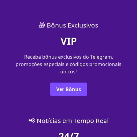
🎁 Bônus Exclusivos
VIP
Receba bônus exclusivos do Telegram,
promoções especiais e códigos promocionais
únicos!
Ver Bônus
📢 Notícias em Tempo Real
24/7