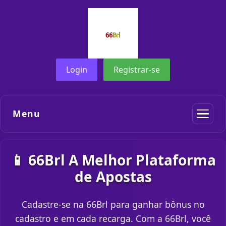
Login
Registrar-se
Menu
📱 66Brl A Melhor Plataforma
de Apostas
Cadastre-se na 66Brl para ganhar bônus no
cadastro e em cada recarga. Com a 66Brl, você