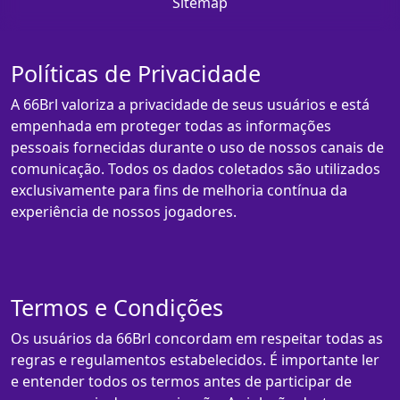
Sitemap
Políticas de Privacidade
A 66Brl valoriza a privacidade de seus usuários e está
empenhada em proteger todas as informações
pessoais fornecidas durante o uso de nossos canais de
comunicação. Todos os dados coletados são utilizados
exclusivamente para fins de melhoria contínua da
experiência de nossos jogadores.
Termos e Condições
Os usuários da 66Brl concordam em respeitar todas as
regras e regulamentos estabelecidos. É importante ler
e entender todos os termos antes de participar de