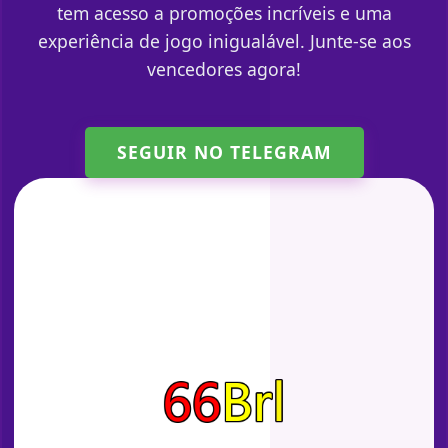
tem acesso a promoções incríveis e uma
experiência de jogo inigualável. Junte-se aos
vencedores agora!
SEGUIR NO TELEGRAM