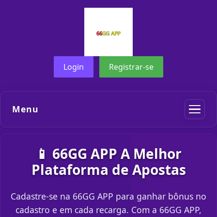
Login
Registrar-se
Menu
📱 66GG APP A Melhor
Plataforma de Apostas
Cadastre-se na 66GG APP para ganhar bônus no
cadastro e em cada recarga. Com a 66GG APP,