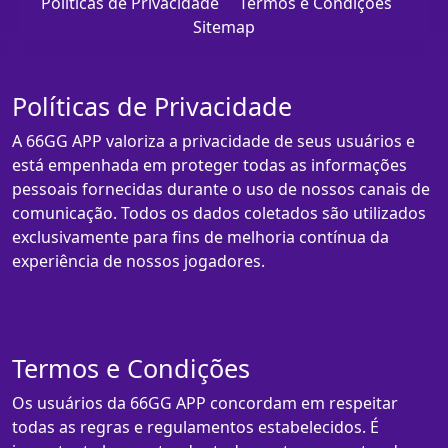
Políticas de Privacidade
Termos e Condições
Sitemap
Políticas de Privacidade
A 66GG APP valoriza a privacidade de seus usuários e
está empenhada em proteger todas as informações
pessoais fornecidas durante o uso de nossos canais de
comunicação. Todos os dados coletados são utilizados
exclusivamente para fins de melhoria contínua da
experiência de nossos jogadores.
Termos e Condições
Os usuários da 66GG APP concordam em respeitar
todas as regras e regulamentos estabelecidos. É