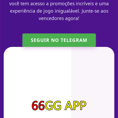
você tem acesso a promoções incríveis e uma
experiência de jogo inigualável. Junte-se aos
vencedores agora!
SEGUIR NO TELEGRAM