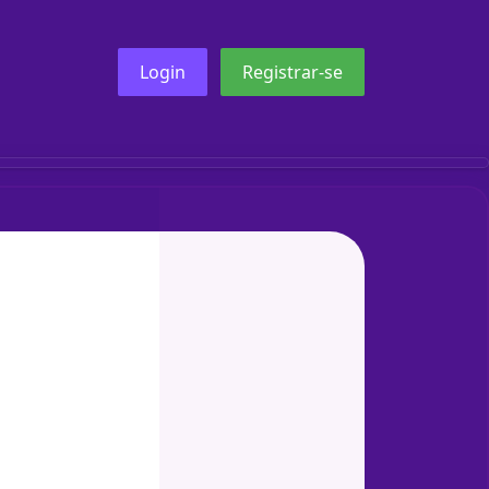
Login
Registrar-se