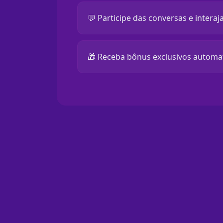
💬 Participe das conversas e interaj
🎁 Receba bônus exclusivos autom