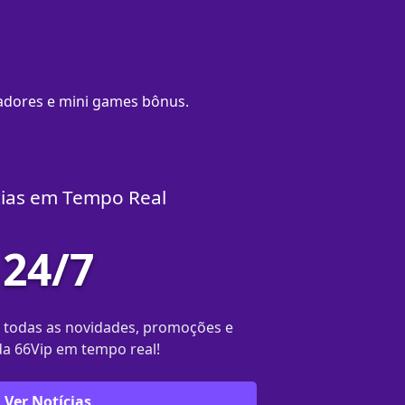
cadores e mini games bônus.
cias em Tempo Real
24/7
e todas as novidades, promoções e
da 66Vip em tempo real!
Ver Notícias