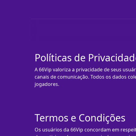
Políticas de Privacida
A 66Vip valoriza a privacidade de seus usu
canais de comunicação. Todos os dados cole
jogadores.
Termos e Condições
Os usuários da 66Vip concordam em respeita