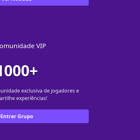
Comunidade VIP
1000+
unidade exclusiva de jogadores e
rtilhe experiências!
Entrar Grupo