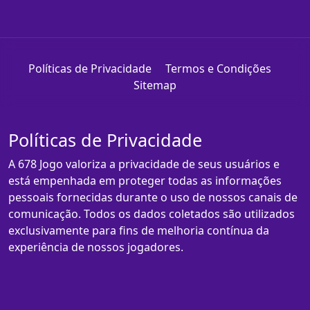
Políticas de Privacidade
Termos e Condições
Sitemap
Políticas de Privacidade
A 678 Jogo valoriza a privacidade de seus usuários e
está empenhada em proteger todas as informações
pessoais fornecidas durante o uso de nossos canais de
comunicação. Todos os dados coletados são utilizados
exclusivamente para fins de melhoria contínua da
experiência de nossos jogadores.