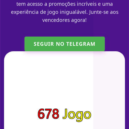
tem acesso a promoções incríveis e uma
experiência de jogo inigualável. Junte-se aos
vencedores agora!
SEGUIR NO TELEGRAM