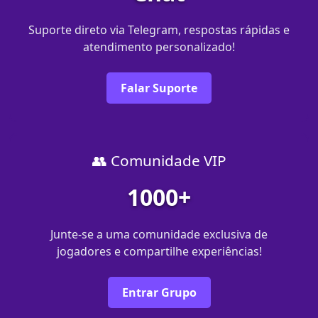
Suporte direto via Telegram, respostas rápidas e
atendimento personalizado!
Falar Suporte
👥 Comunidade VIP
1000+
Junte-se a uma comunidade exclusiva de
jogadores e compartilhe experiências!
Entrar Grupo