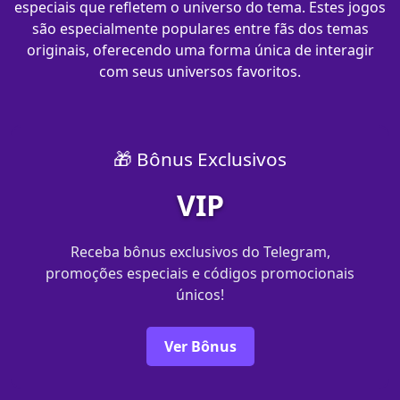
especiais que refletem o universo do tema. Estes jogos
são especialmente populares entre fãs dos temas
originais, oferecendo uma forma única de interagir
com seus universos favoritos.
🎁 Bônus Exclusivos
VIP
Receba bônus exclusivos do Telegram,
promoções especiais e códigos promocionais
únicos!
Ver Bônus