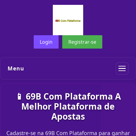
Login
Registrar-se
Menu
📱 69B Com Plataforma A
Melhor Plataforma de
Apostas
Cadastre-se na 69B Com Plataforma para ganhar