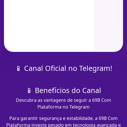
📱 Canal Oficial no Telegram!
📱 Benefícios do Canal
Descubra as vantagens de seguir a 69B Com
Plataforma no Telegram
Para garantir segurança e estabilidade, a 69B Com
Plataforma investe pesado em tecnologia avançada e