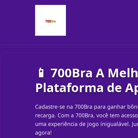
📱 700Bra A Mel
Plataforma de A
Cadastre-se na 700Bra para ganhar bôn
recarga. Com a 700Bra, você tem acesso
uma experiência de jogo inigualável. J
agora!