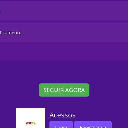
a
aticamente
SEGUIR AGORA
Acessos
Login
Registrar-se