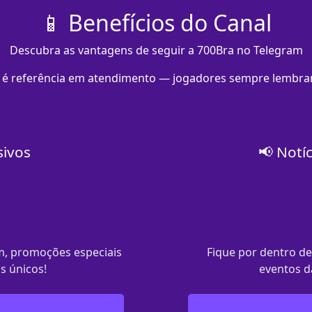
📱 Benefícios do Canal
Descubra as vantagens de seguir a 700Bra no Telegram
ra é referência em atendimento — jogadores sempre lembra
sivos
📢 Notí
m, promoções especiais
Fique por dentro d
s únicos!
eventos d