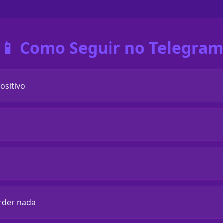
📱 Como Seguir no Telegram
ositivo
erder nada