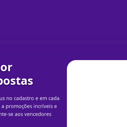
hor
postas
us no cadastro e em cada
 a promoções incríveis e
unte-se aos vencedores