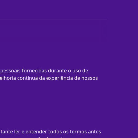
 pessoais fornecidas durante o uso de
elhoria contínua da experiência de nossos
tante ler e entender todos os termos antes