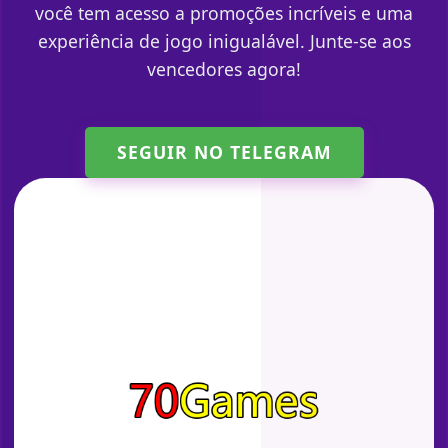
você tem acesso a promoções incríveis e uma
experiência de jogo inigualável. Junte-se aos
vencedores agora!
SEGUIR NO TELEGRAM