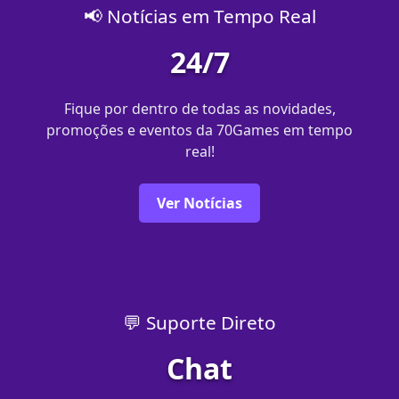
📢 Notícias em Tempo Real
24/7
Fique por dentro de todas as novidades,
promoções e eventos da 70Games em tempo
real!
Ver Notícias
💬 Suporte Direto
Chat