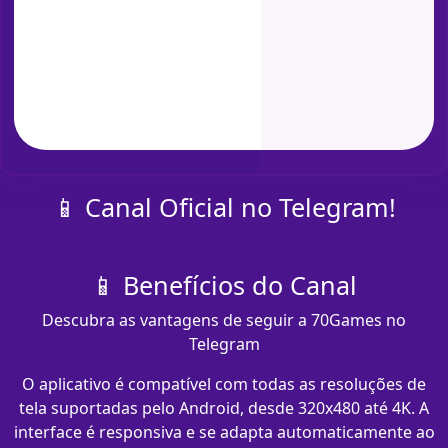
📱 Canal Oficial no Telegram!
📱 Benefícios do Canal
Descubra as vantagens de seguir a 70Games no
Telegram
O aplicativo é compatível com todas as resoluções de
tela suportadas pelo Android, desde 320x480 até 4K. A
interface é responsiva e se adapta automaticamente ao