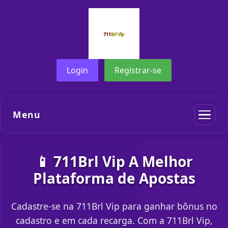
Login
Registrar-se
Menu
📱 711Brl Vip A Melhor
Plataforma de Apostas
Cadastre-se na 711Brl Vip para ganhar bônus no
cadastro e em cada recarga. Com a 711Brl Vip,