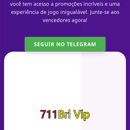
você tem acesso a promoções incríveis e uma
experiência de jogo inigualável. Junte-se aos
vencedores agora!
SEGUIR NO TELEGRAM