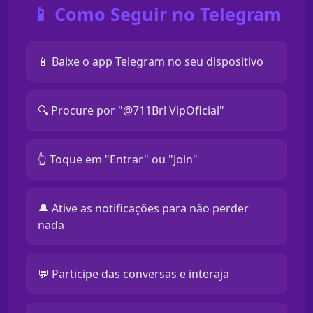
📱 Como Seguir no Telegram
📱 Baixe o app Telegram no seu dispositivo
🔍 Procure por "@711Brl VipOficial"
👆 Toque em "Entrar" ou "Join"
🔔 Ative as notificações para não perder
nada
💬 Participe das conversas e interaja