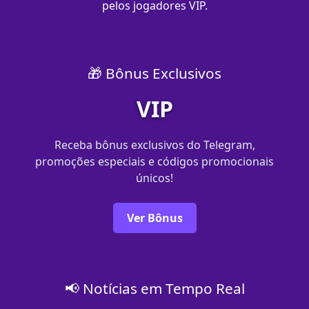
pelos jogadores VIP.
🎁 Bônus Exclusivos
VIP
Receba bônus exclusivos do Telegram,
promoções especiais e códigos promocionais
únicos!
Ver Bônus
📢 Notícias em Tempo Real