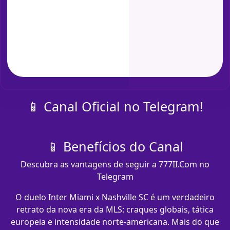
📱 Canal Oficial no Telegram!
📱 Benefícios do Canal
Descubra as vantagens de seguir a 777II.Com no
Telegram
O duelo Inter Miami x Nashville SC é um verdadeiro
retrato da nova era da MLS: craques globais, tática
europeia e intensidade norte-americana. Mais do que