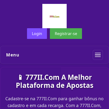
Login
Registrar-se
Menu
📱 777II.Com A Melhor
Plataforma de Apostas
Cadastre-se na 777II.Com para ganhar bônus no
cadastro e em cada recarga. Com a 777II.Com,