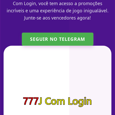
Com Login, você tem acesso a promoções
incríveis e uma experiência de jogo inigualável.
Junte-se aos vencedores agora!
SEGUIR NO TELEGRAM