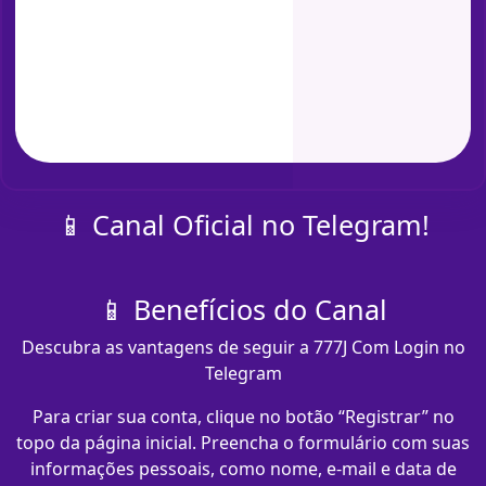
📱 Canal Oficial no Telegram!
📱 Benefícios do Canal
Descubra as vantagens de seguir a 777J Com Login no
Telegram
Para criar sua conta, clique no botão “Registrar” no
topo da página inicial. Preencha o formulário com suas
informações pessoais, como nome, e-mail e data de