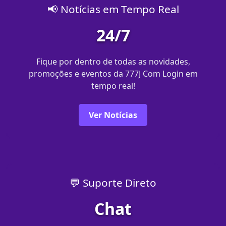
📢 Notícias em Tempo Real
24/7
Fique por dentro de todas as novidades,
promoções e eventos da 777J Com Login em
tempo real!
Ver Notícias
💬 Suporte Direto
Chat