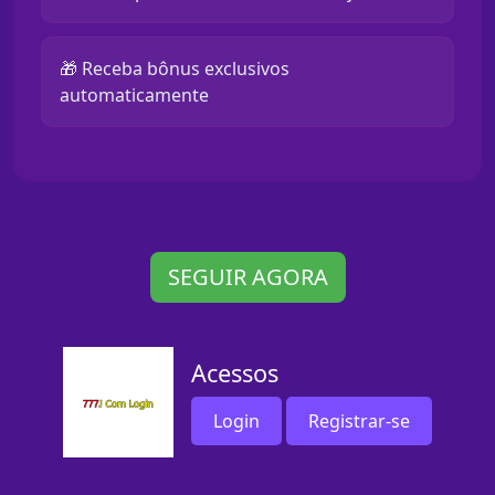
🎁 Receba bônus exclusivos
automaticamente
SEGUIR AGORA
Acessos
Login
Registrar-se