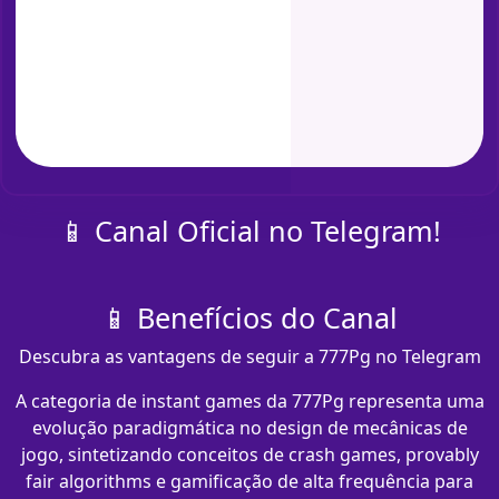
📱 Canal Oficial no Telegram!
📱 Benefícios do Canal
Descubra as vantagens de seguir a 777Pg no Telegram
A categoria de instant games da 777Pg representa uma
evolução paradigmática no design de mecânicas de
jogo, sintetizando conceitos de crash games, provably
fair algorithms e gamificação de alta frequência para