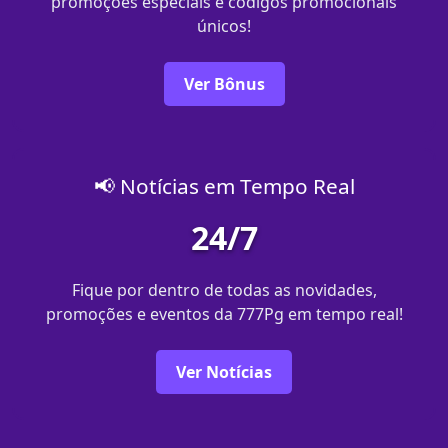
promoções especiais e códigos promocionais
únicos!
Ver Bônus
📢 Notícias em Tempo Real
24/7
Fique por dentro de todas as novidades,
promoções e eventos da 777Pg em tempo real!
Ver Notícias