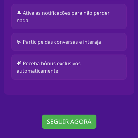
🔔 Ative as notificações para não perder
nada
💬 Participe das conversas e interaja
🎁 Receba bônus exclusivos
automaticamente
SEGUIR AGORA