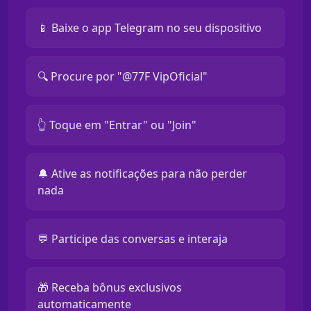
📱 Baixe o app Telegram no seu dispositivo
🔍 Procure por "@77F VipOficial"
👆 Toque em "Entrar" ou "Join"
🔔 Ative as notificações para não perder
nada
💬 Participe das conversas e interaja
🎁 Receba bônus exclusivos
automaticamente