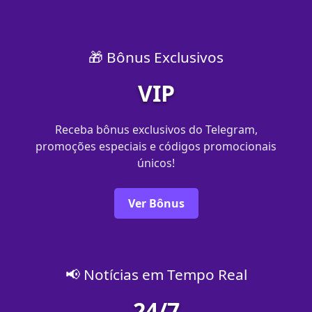
🎁 Bônus Exclusivos
VIP
Receba bônus exclusivos do Telegram,
promoções especiais e códigos promocionais
únicos!
Ver Bônus
📢 Notícias em Tempo Real
24/7