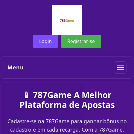
Login
Registrar-se
Menu
📱 787Game A Melhor
Plataforma de Apostas
Cadastre-se na 787Game para ganhar bônus no
cadastro e em cada recarga. Com a 787Game,