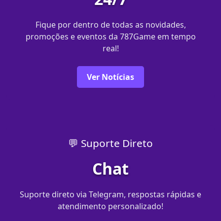
Fique por dentro de todas as novidades,
promoções e eventos da 787Game em tempo
real!
Ver Notícias
💬 Suporte Direto
Chat
Suporte direto via Telegram, respostas rápidas e
atendimento personalizado!