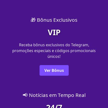
🎁 Bônus Exclusivos
VIP
Receba bônus exclusivos do Telegram,
promoções especiais e códigos promocionais
únicos!
Ver Bônus
📢 Notícias em Tempo Real
24/7