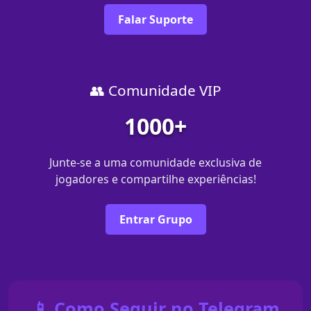
Falar Suporte
👥 Comunidade VIP
1000+
Junte-se a uma comunidade exclusiva de
jogadores e compartilhe experiências!
Entrar Grupo
📱 Como Seguir no Telegram