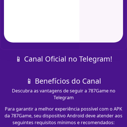
📱 Canal Oficial no Telegram!
📱 Benefícios do Canal
Descubra as vantagens de seguir a 787Game no
Telegram
Para garantir a melhor experiência possível com o APK
da 787Game, seu dispositivo Android deve atender aos
seguintes requisitos mínimos e recomendados: