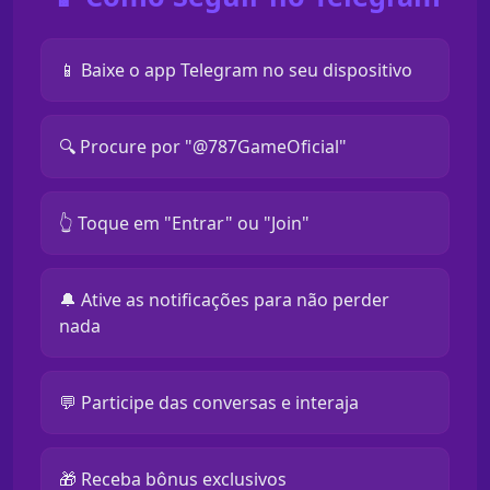
📱 Baixe o app Telegram no seu dispositivo
🔍 Procure por "@787GameOficial"
👆 Toque em "Entrar" ou "Join"
🔔 Ative as notificações para não perder
nada
💬 Participe das conversas e interaja
🎁 Receba bônus exclusivos