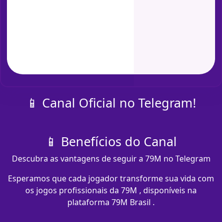
📱 Canal Oficial no Telegram!
📱 Benefícios do Canal
Descubra as vantagens de seguir a 79M no Telegram
Esperamos que cada jogador transforme sua vida com
os jogos profissionais da 79M , disponíveis na
plataforma 79M Brasil .