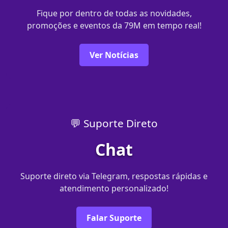
Fique por dentro de todas as novidades,
promoções e eventos da 79M em tempo real!
Ver Notícias
💬 Suporte Direto
Chat
Suporte direto via Telegram, respostas rápidas e
atendimento personalizado!
Falar Suporte