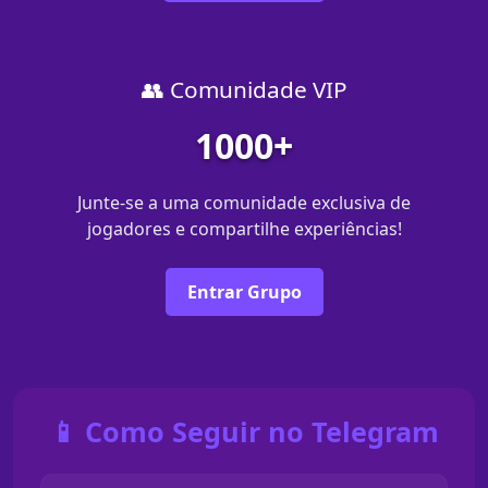
👥 Comunidade VIP
1000+
Junte-se a uma comunidade exclusiva de
jogadores e compartilhe experiências!
Entrar Grupo
📱 Como Seguir no Telegram