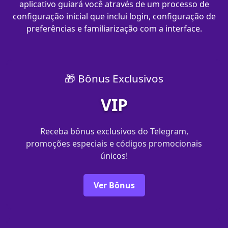
aplicativo guiará você através de um processo de
configuração inicial que inclui login, configuração de
preferências e familiarização com a interface.
🎁 Bônus Exclusivos
VIP
Receba bônus exclusivos do Telegram,
promoções especiais e códigos promocionais
únicos!
Ver Bônus