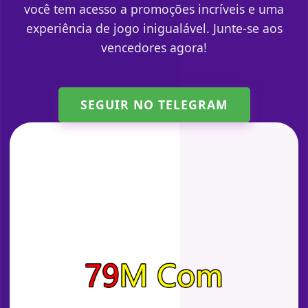
você tem acesso a promoções incríveis e uma
experiência de jogo inigualável. Junte-se aos
vencedores agora!
SEGUIR NO TELEGRAM