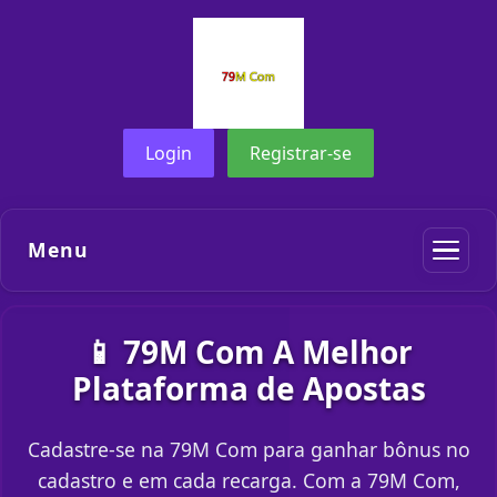
Login
Registrar-se
Menu
📱 79M Com A Melhor
Plataforma de Apostas
Cadastre-se na 79M Com para ganhar bônus no
cadastro e em cada recarga. Com a 79M Com,