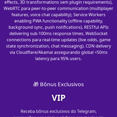
effects, 3D transformations sem plugin requirements),
WebRTC para peer-to-peer communication (multiplayer
features, voice chat capability), Service Workers
enabling PWA functionality (offline capability,
background sync, push notifications), RESTful APIs
delivering sub-100ms response times, WebSocket
connections para real-time updates (live odds, game
state synchronization, chat messaging). CDN delivery
via Cloudflare/Akamai assegurando global <50ms
latency para 95% users.
🎁 Bônus Exclusivos
VIP
Receba bônus exclusivos do Telegram,