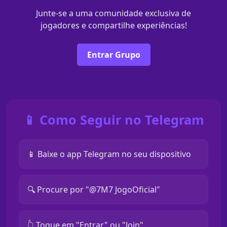
Junte-se a uma comunidade exclusiva de
jogadores e compartilhe experiências!
Entrar Grupo
📱 Como Seguir no Telegram
📱 Baixe o app Telegram no seu dispositivo
🔍 Procure por "@7M7 JogoOficial"
👆 Toque em "Entrar" ou "Join"