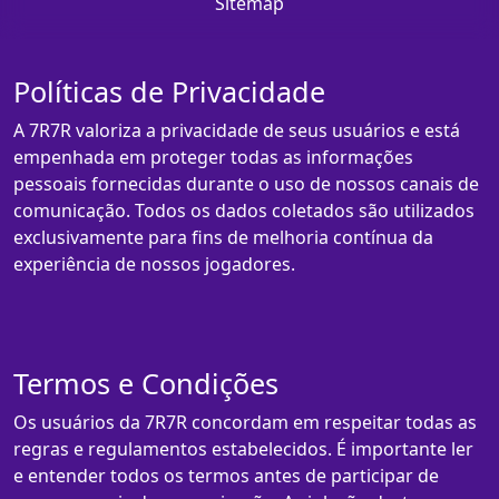
Sitemap
Políticas de Privacidade
A 7R7R valoriza a privacidade de seus usuários e está
empenhada em proteger todas as informações
pessoais fornecidas durante o uso de nossos canais de
comunicação. Todos os dados coletados são utilizados
exclusivamente para fins de melhoria contínua da
experiência de nossos jogadores.
Termos e Condições
Os usuários da 7R7R concordam em respeitar todas as
regras e regulamentos estabelecidos. É importante ler
e entender todos os termos antes de participar de