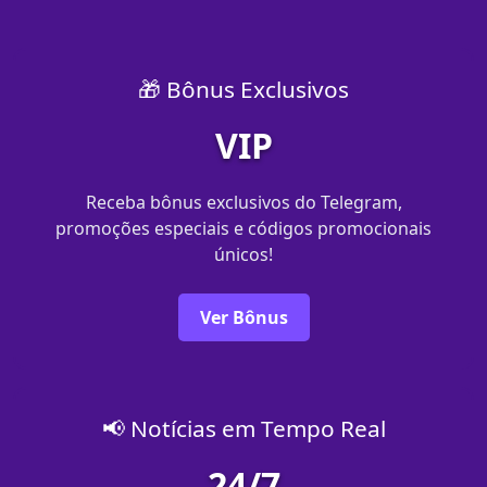
🎁 Bônus Exclusivos
VIP
Receba bônus exclusivos do Telegram,
promoções especiais e códigos promocionais
únicos!
Ver Bônus
📢 Notícias em Tempo Real
24/7