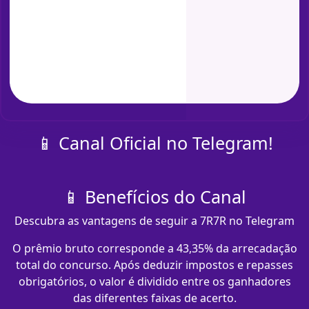
📱 Canal Oficial no Telegram!
📱 Benefícios do Canal
Descubra as vantagens de seguir a 7R7R no Telegram
O prêmio bruto corresponde a 43,35% da arrecadação
total do concurso. Após deduzir impostos e repasses
obrigatórios, o valor é dividido entre os ganhadores
das diferentes faixas de acerto.